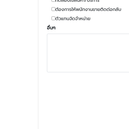
ทดสอบใช้สินค้า/บริการ
ต้องการให้พนักงานขายติดต่อกลับ
ตัวแทนจัดจำหน่าย
อื่นๆ