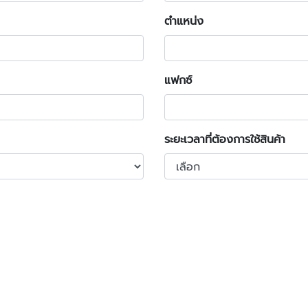
ตำแหน่ง
แฟกซ์
ระยะเวลาที่ต้องการใช้สินค้า