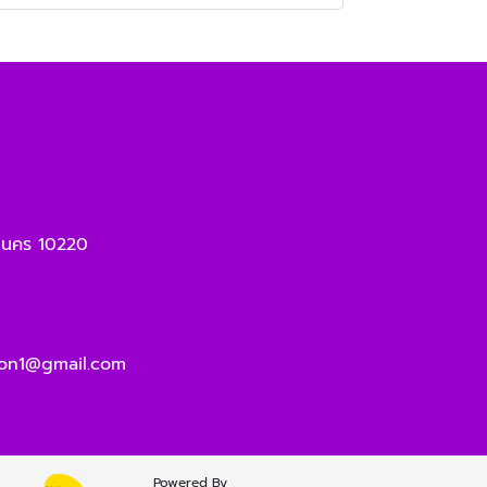
านคร 10220
on1@gmail.com
Powered By