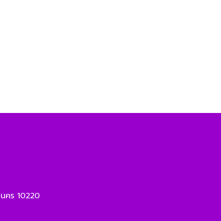
านคร 10220