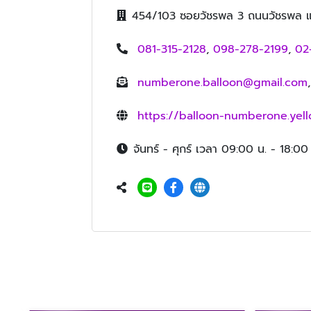
454/103 ซอยวัชรพล 3 ถนนวัชรพล 
081-315-2128
,
098-278-2199
,
02
numberone.balloon@gmail.com
https://balloon-numberone.yell
จันทร์ - ศุกร์ เวลา 09:00 น. - 18:00