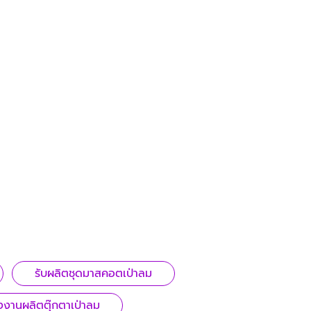
รับผลิตชุดมาสคอตเป่าลม
งงานผลิตตุ๊กตาเป่าลม