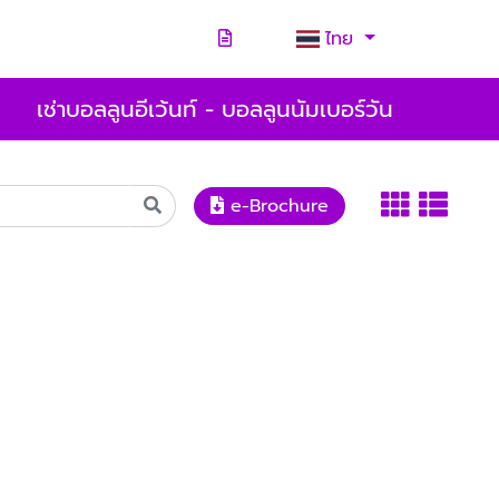
ไทย
เช่าบอลลูนอีเว้นท์ - บอลลูนนัมเบอร์วัน
e-Brochure