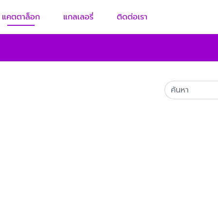
แคตตาล็อก
แกลเลอรี่
ติดต่อเรา