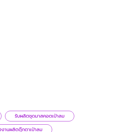
รับผลิตชุดมาสคอตเป่าลม
งงานผลิตตุ๊กตาเป่าลม