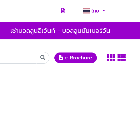
ไทย
เช่าบอลลูนอีเว้นท์ - บอลลูนนัมเบอร์วัน
e-Brochure