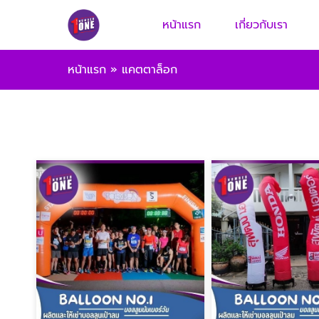
หน้าแรก
เกี่ยวกับเรา
หน้าแรก
»
แคตตาล็อก