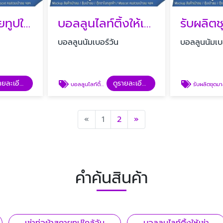
เช่าท่อผ้าสกายทูปใกล้ฉัน
บอลลูนไลท์ติ้งให้เช่า
บอลลูนนัมเบอร์วัน
บอลลูนนัมเบ
ดูรายละเอียด
ดูรายละเอียด
บอลลูนไลท์ติ้งให้เช่า
รับผลิตชุดมาสคอตเป่า
Previous
Next
«
1
2
»
คำค้นสินค้า