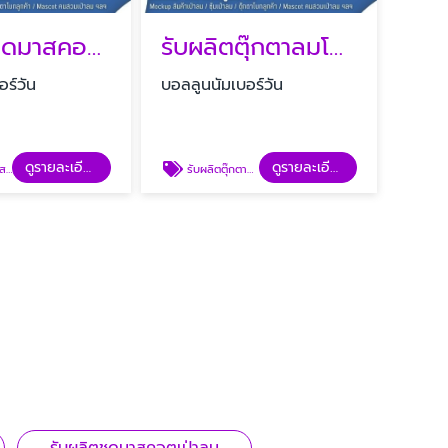
รับผลิตชุดมาสคอตเป่าลม
รับผลิตตุ๊กตาลมโบกหน้าร้าน
อร์วัน
บอลลูนนัมเบอร์วัน
ดูรายละเอียด
ดูรายละเอียด
ลม
รับผลิตตุ๊กตาลมโบกหน้าร้าน