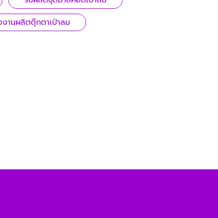
รับผลิตชุดมาสคอตเป่าลม
งงานผลิตตุ๊กตาเป่าลม